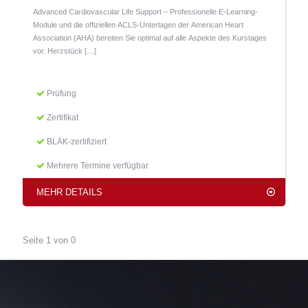
Advanced Cardiovascular Life Support – Professionelle E-Learning-
Module und die offiziellen ACLS-Unterlagen der American Heart
Association (AHA) bereiten Sie optimal auf alle Aspekte des Kurstages
vor. Herzstück
[…]
Prüfung
Zertifikat
BLÄK-zertifiziert
Mehrere Termine verfügbar
MEHR DETAILS
Seite 1 von 0