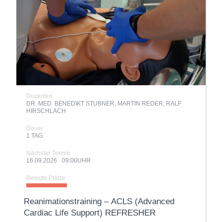
Dozenten
DR. MED. BENEDIKT STUBNER, MARTIN REDER, RALF
HIRSCHLACH
Dauer
1 TAG
Nächster Termin
16.09.2026
09:00UHR
Belegte Plätze
Reanimationstraining – ACLS (Advanced
Cardiac Life Support) REFRESHER