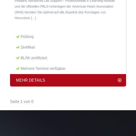
Pediatric Advanced Life Support – Professionelle E-Learning-Module
und die offiziellen PALS-Unterlagen der American Heart Association
(AHA) bereiten Sie optimal auf alle Aspekte des Kurstages vor.
Herzstück
[…]
Prüfung
Zertifikat
BLÄK-zertifiziert
Mehrere Termine verfügbar
MEHR DETAILS
Seite 1 von 0