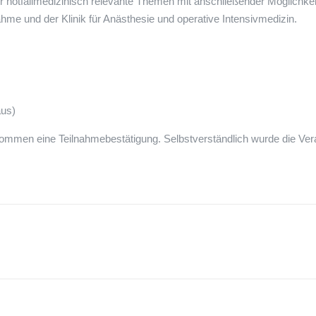
er notfallmedizinisch relevante Themen mit anschließender Möglichk
e und der Klinik für Anästhesie und operative Intensivmedizin.
aus)
ommen eine Teilnahmebestätigung. Selbstverständlich wurde die Vera