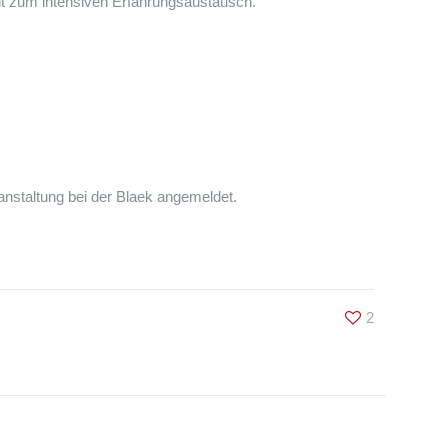
eit zum intensiven Erfahrungsaustausch.
nstaltung bei der Blaek angemeldet.
2