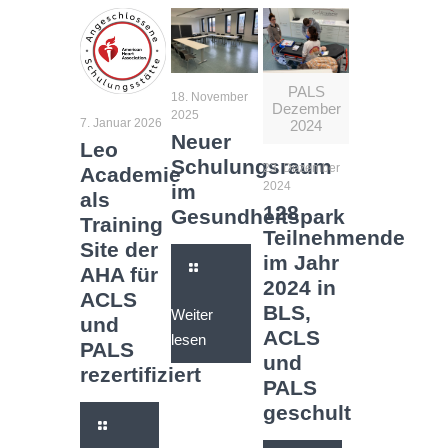
PALS
18. November
Dezember
2025
7. Januar 2026
2024
Neuer
Leo
Schulungsraum
23. Dezember
Academie
2024
im
als
128
Gesundheitspark
Training
Teilnehmende
Site der
im Jahr
AHA für
2024 in
ACLS
BLS,
Weiter
und
ACLS
lesen
PALS
und
rezertifiziert
PALS
geschult