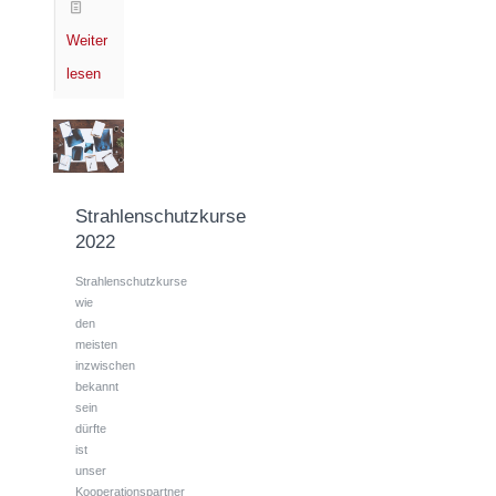
Weiter
lesen
Strahlenschutzkurse
2022
Strahlenschutzkurse
wie
den
meisten
inzwischen
bekannt
sein
dürfte
ist
unser
Kooperationspartner