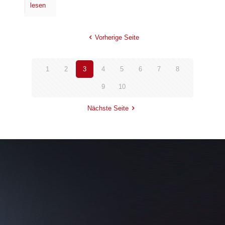
lesen
Vorherige Seite
1
2
3
4
5
6
7
8
9
10
Nächste Seite