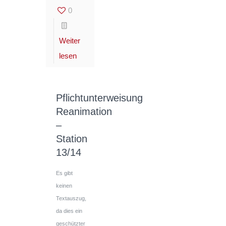
0
Weiter
lesen
Pflichtunterweisung
Reanimation
–
Station
13/14
Es gibt
keinen
Textauszug,
da dies ein
geschützter