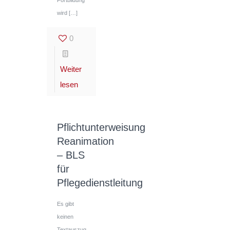
Fortbildung
wird
[…]
0
Weiter
lesen
Pflichtunterweisung
Reanimation
– BLS
für
Pflegedienstleitung
Es gibt
keinen
Textauszug,