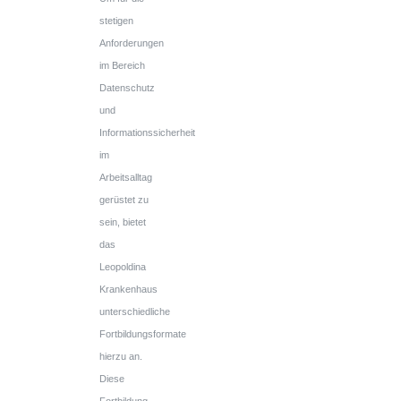
stetigen
Anforderungen
im Bereich
Datenschutz
und
Informationssicherheit
im
Arbeitsalltag
gerüstet zu
sein, bietet
das
Leopoldina
Krankenhaus
unterschiedliche
Fortbildungsformate
hierzu an.
Diese