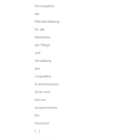
Kursangebot
der
Pflichtfortbildung
für alle
Mitarbeiter
der Pflege
und
Verwaltung
des
Leopoldina
Krankenhauses.
Ärzte sind
hiervon
ausgenommen.
Ein
Instructor
[…]