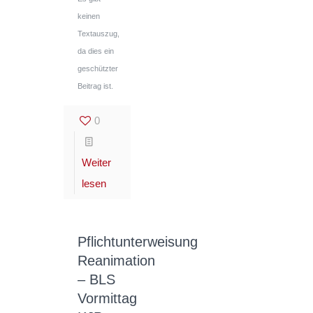
keinen
Textauszug,
da dies ein
geschützter
Beitrag ist.
0
Weiter
lesen
Pflichtunterweisung
Reanimation
– BLS
Vormittag