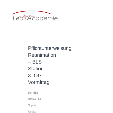
Pflichtunterweisung
Reanimation
– BLS
Station
3. OG
Vormittag
Der BLS
(Basic Life
Support)
ist das