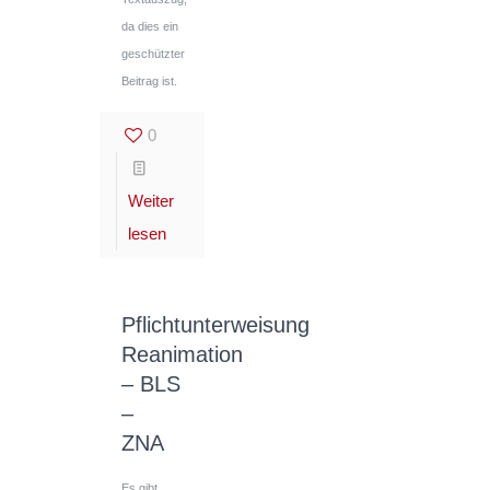
da dies ein
geschützter
Beitrag ist.
0
Weiter
lesen
Pflichtunterweisung
Reanimation
– BLS
–
ZNA
Es gibt