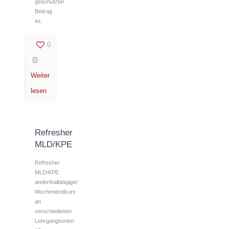
geschützter
Beitrag
ist.
0
Weiter
lesen
Refresher
MLD/KPE
Refresher
MLD/KPE
anderthalbtägiger
Wochenendkurs
an
verschiedenen
Lehrgangsorten