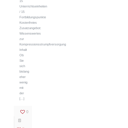
15
Unterrichtseinheiten
/ 15
Fortbildungspunkte
Kostenfreies
Zusatzangebot:
Wissenswertes
zur
Kompressionsstrumpfversorgung
Inhalt
Ob
Sie
sich
bislang
eher
wenig
mit
der
[…]
0