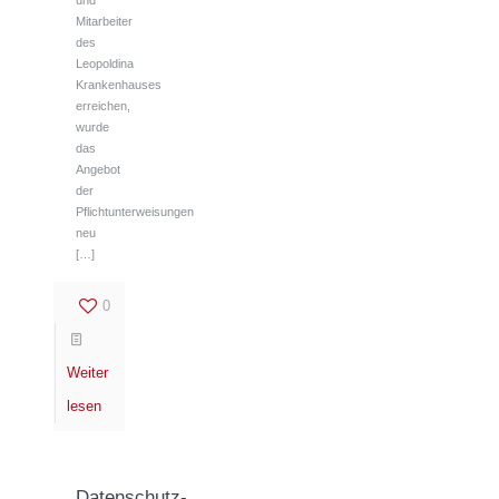
und
Mitarbeiter
des
Leopoldina
Krankenhauses
erreichen,
wurde
das
Angebot
der
Pflichtunterweisungen
neu
[…]
0
Weiter
lesen
Datenschutz-