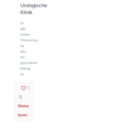
Urologische
Klinik
Es
gibt
keinen
Textauszug,
da
dies
ein
geschützter
Beitrag
ist.
0
Weiter
lesen