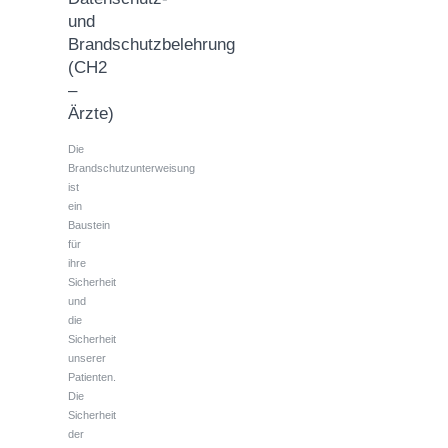
und
Brandschutzbelehrung
(CH2
–
Ärzte)
Die
Brandschutzunterweisung
ist
ein
Baustein
für
ihre
Sicherheit
und
die
Sicherheit
unserer
Patienten.
Die
Sicherheit
der