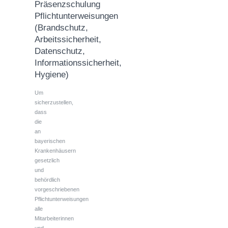
Präsenzschulung
Pflichtunterweisungen
(Brandschutz,
Arbeitssicherheit,
Datenschutz,
Informationssicherheit,
Hygiene)
Um
sicherzustellen,
dass
die
an
bayerischen
Krankenhäusern
gesetzlich
und
behördlich
vorgeschriebenen
Pflichtunterweisungen
alle
Mitarbeiterinnen