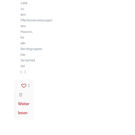
zählt
zu
den
Pflichtunterweisungen
des
Hauses,
für
alle
Berufsgruppen.
Die
Sicherheit
der
[…]
0
Weiter
lesen