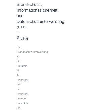
Brandschutz-,
Informationssicherheit
und
Datenschutzunterweisung
(CH2
–
Ärzte)
Die
Brandschutzunterweisung
ist
ein
Baustein
für
ihre
Sicherheit
und
die
Sicherheit
unserer
Patienten.
Sie