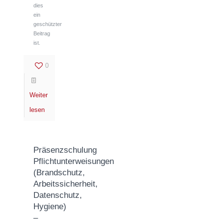
dies
ein
geschützter
Beitrag
ist.
0
Weiter
lesen
Präsenzschulung
Pflichtunterweisungen
(Brandschutz,
Arbeitssicherheit,
Datenschutz,
Hygiene)
–