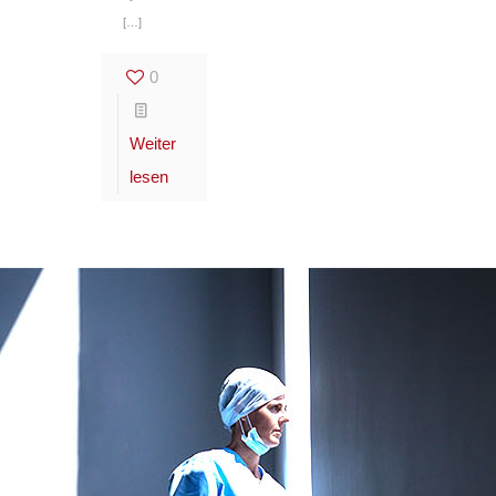
[…]
0
Weiter
lesen