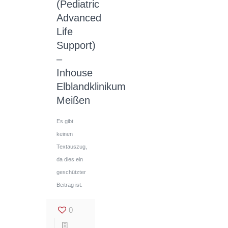
(Pediatric
Advanced
Life
Support)
–
Inhouse
Elblandklinikum
Meißen
Es gibt
keinen
Textauszug,
da dies ein
geschützter
Beitrag ist.
0