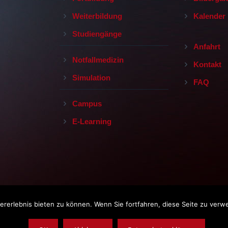
Weiterbildung
Kalender
Studiengänge
Anfahrt
Notfallmedizin
Kontakt
Simulation
FAQ
Campus
E-Learning
rerlebnis bieten zu können. Wenn Sie fortfahren, diese Seite zu verw
Impressum
|
Datenschutz
|
AGB
opyright © 2019, Leopoldina-Krankenhaus der Stadt Schweinfurt Gm