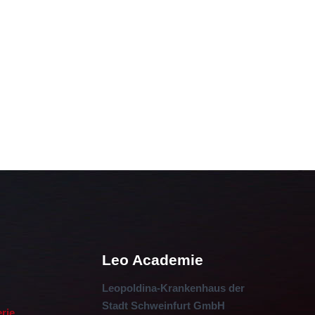
Leo Academie
Leopoldina-Krankenhaus der
Stadt Schweinfurt GmbH
erie