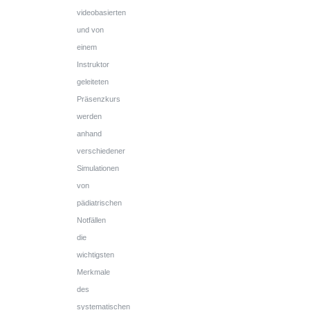
videobasierten
und von
einem
Instruktor
geleiteten
Präsenzkurs
werden
anhand
verschiedener
Simulationen
von
pädiatrischen
Notfällen
die
wichtigsten
Merkmale
des
systematischen