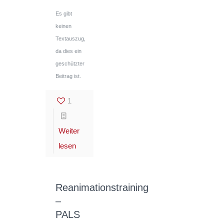
Es gibt
keinen
Textauszug,
da dies ein
geschützter
Beitrag ist.
1
Weiter
lesen
Reanimationstraining
–
PALS