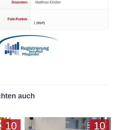
Dozenten
- Matthias Kindler
Fobi-Punkte
1
(RbP)
chten auch
10
10