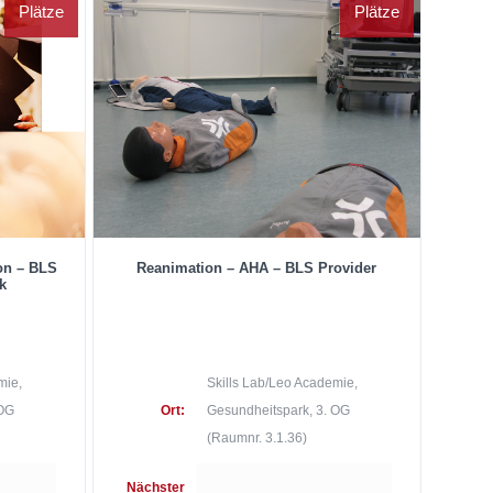
Plätze
Plätze
on – BLS
Reanimation – AHA – BLS Provider
k
mie,
Skills Lab/Leo Academie,
 OG
Ort:
Gesundheitspark, 3. OG
(Raumnr. 3.1.36)
Nächster