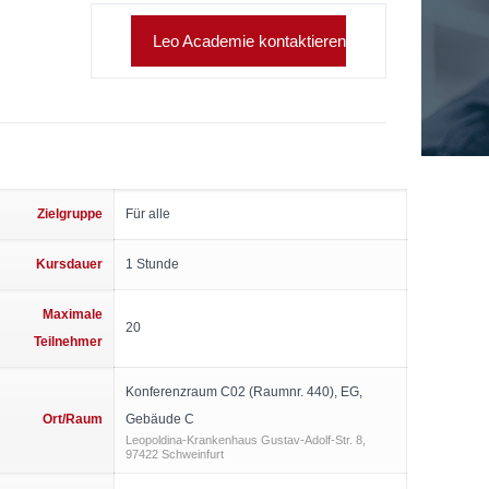
Leo Academie kontaktieren
Zielgruppe
Für alle
Kursdauer
1 Stunde
Maximale
20
Teilnehmer
Konferenzraum C02 (Raumnr. 440), EG,
Ort/Raum
Gebäude C
Leopoldina-Krankenhaus Gustav-Adolf-Str. 8,
97422 Schweinfurt