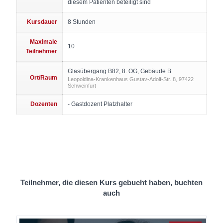
diesem Patienten beteiligt sind
Kursdauer
8 Stunden
Maximale
10
Teilnehmer
Glasübergang B82, 8. OG, Gebäude B
Ort/Raum
Leopoldina-Krankenhaus Gustav-Adolf-Str. 8, 97422
Schweinfurt
Dozenten
- Gastdozent Platzhalter
Teilnehmer, die diesen Kurs gebucht haben, buchten
auch