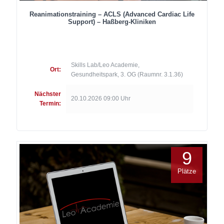
Reanimationstraining – ACLS (Advanced Cardiac Life
Support) – Haßberg-Kliniken
Skills Lab/Leo Academie,
Ort:
Gesundheitspark, 3. OG (Raumnr. 3.1.36)
Nächster
20.10.2026 09:00 Uhr
Termin:
9
Plätze