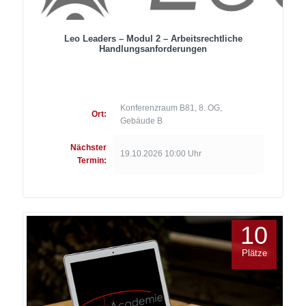
Leo Leaders – Modul 2 – Arbeitsrechtliche
Handlungsanforderungen
Konferenzraum B81, 8. OG,
Ort:
Gebäude B
Nächster
19.10.2026 10:00 Uhr
Termin:
10
Plätze