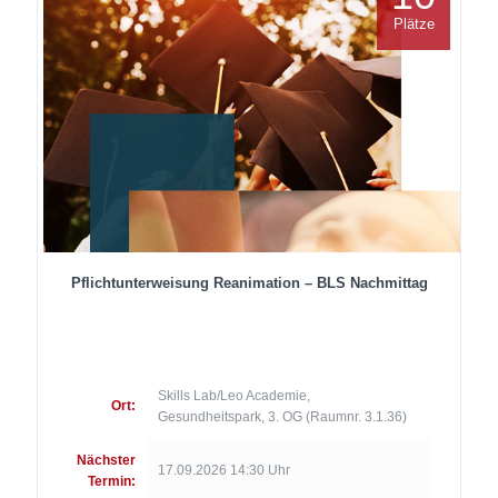
Plätze
Pflichtunterweisung Reanimation – BLS Nachmittag
Skills Lab/Leo Academie,
Ort:
Gesundheitspark, 3. OG (Raumnr. 3.1.36)
Nächster
17.09.2026 14:30 Uhr
Termin: