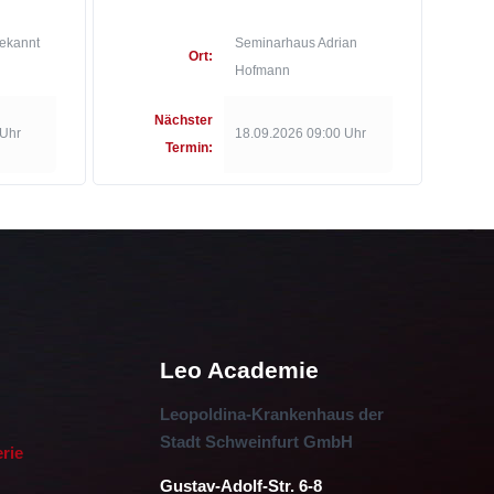
ekannt
Seminarhaus Adrian
Ort:
Hofmann
Nächster
 Uhr
18.09.2026 09:00 Uhr
Termin:
Leo Academie
Leopoldina-Krankenhaus der
Stadt Schweinfurt GmbH
erie
Gustav-Adolf-Str. 6-8