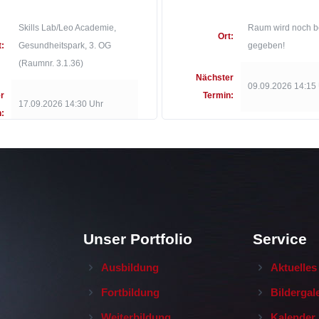
Skills Lab/Leo Academie,
Raum wird noch b
Ort:
t:
Gesundheitspark, 3. OG
gegeben!
(Raumnr. 3.1.36)
Nächster
09.09.2026 14:15
r
Termin:
17.09.2026 14:30 Uhr
:
Unser Portfolio
Service
Ausbildung
Aktuelles
Fortbildung
Bildergal
Weiterbildung
Kalender