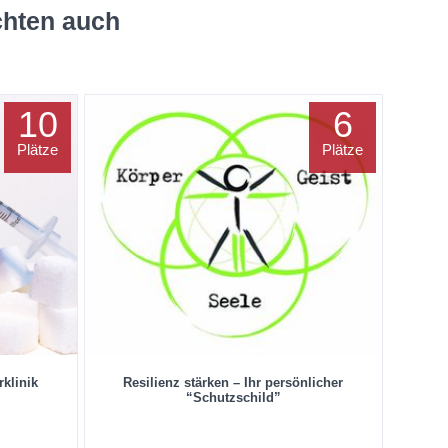
chten auch
10
6
Plätze
Plätze
rklinik
Resilienz stärken – Ihr persönlicher
“Schutzschild”