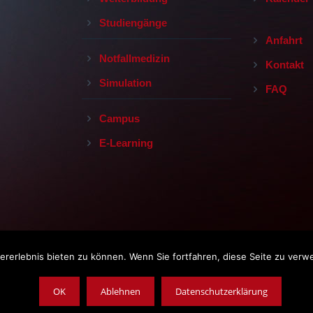
Studiengänge
Anfahrt
Notfallmedizin
Kontakt
Simulation
FAQ
Campus
E-Learning
rerlebnis bieten zu können. Wenn Sie fortfahren, diese Seite zu verw
Impressum
|
Datenschutz
|
AGB
opyright © 2019, Leopoldina-Krankenhaus der Stadt Schweinfurt Gm
OK
Ablehnen
Datenschutzerklärung