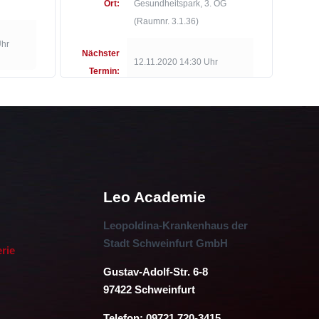
Ort:
Gesundheitspark, 3. OG
(Raumnr. 3.1.36)
Uhr
Nächster
12.11.2020 14:30 Uhr
Termin:
Leo Academie
Leopoldina-Krankenhaus der
Stadt Schweinfurt GmbH
erie
Gustav-Adolf-Str. 6-8
97422 Schweinfurt
Telefon: 09721 720-3415