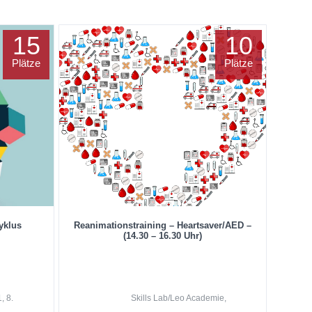
15
10
Plätze
Plätze
yklus
Reanimationstraining – Heartsaver/AED –
(14.30 – 16.30 Uhr)
, 8.
Skills Lab/Leo Academie,