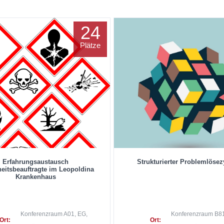
24
Plätze
Erfahrungsaustausch
Strukturierter Problemlösez
heitsbeauftragte im Leopoldina
Krankenhaus
Konferenzraum A01, EG,
Konferenzraum B81
Ort:
Ort: