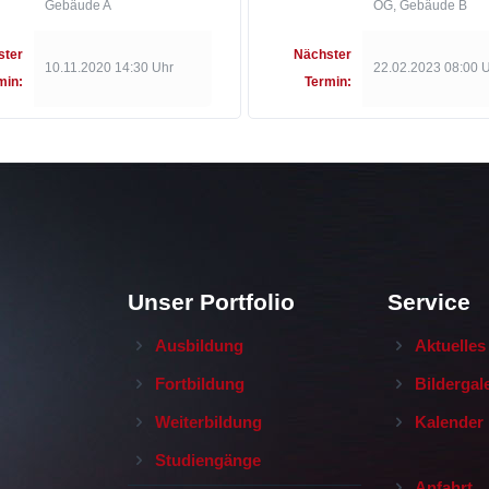
Gebäude A
OG, Gebäude B
ster
Nächster
10.11.2020 14:30 Uhr
22.02.2023 08:00 
min:
Termin:
Unser Portfolio
Service
Ausbildung
Aktuelles
Fortbildung
Bildergal
Weiterbildung
Kalender
Studiengänge
Anfahrt