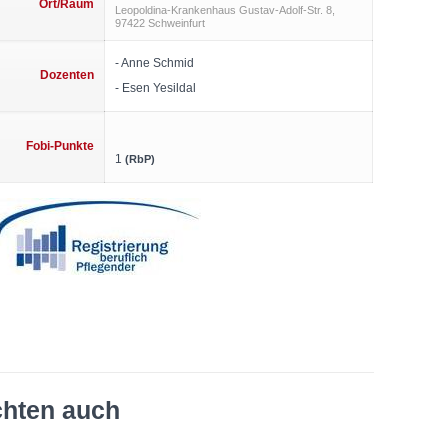
Ort/Raum
Leopoldina-Krankenhaus Gustav-Adolf-Str. 8,
97422 Schweinfurt
- Anne Schmid
Dozenten
- Esen Yesildal
Fobi-Punkte
1
(RbP)
chten auch