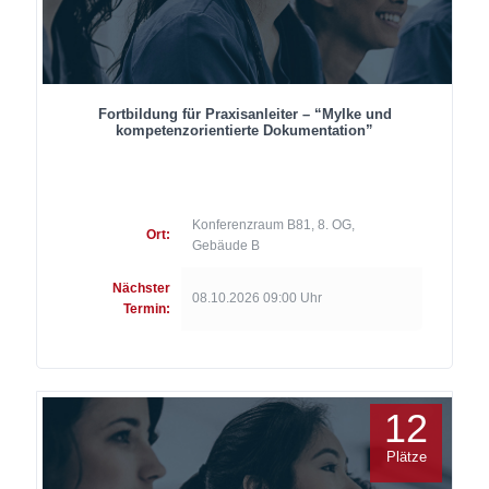
Fortbildung für Praxisanleiter – “MyIke und
kompetenzorientierte Dokumentation”
Konferenzraum B81, 8. OG,
Ort:
Gebäude B
Nächster
08.10.2026 09:00 Uhr
Termin:
12
Plätze