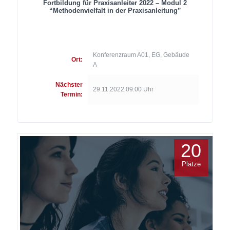
Fortbildung für Praxisanleiter 2022 – Modul 2
“Methodenvielfalt in der Praxisanleitung”
Konferenzraum A01, EG, Gebäude
Ort:
A
Nächster
29.11.2022 09:00 Uhr
Termin:
20
Plätze