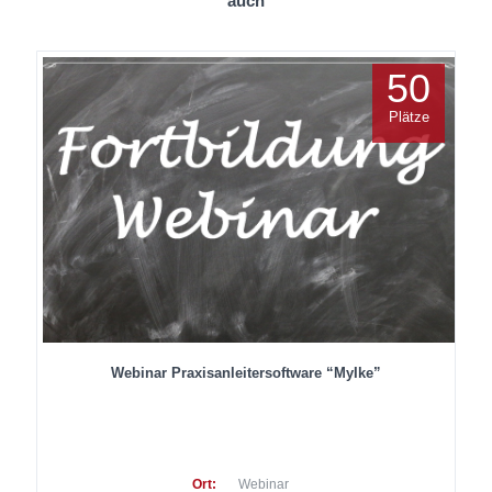
auch
50
Plätze
Webinar Praxisanleitersoftware “MyIke”
Ort:
Webinar