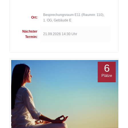
Besprechungsraum E11 (Raumnr. 110),
Ort:
1. OG, Gebäude E
Nächster
21.09.2026 14:30 Uhr
Termin:
6
Plätze