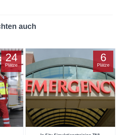
chten auch
24
6
Plätze
Plätze