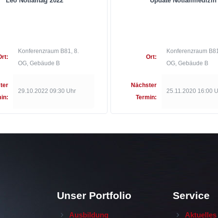
Leo Notfalltag 2022
Update Notfallmedizin
Konferenzraum B81, 8.
Konferenzraum B81
Ort:
Ort:
OG, Gebäude B
OG, Gebäude B
ter
Nächster
29.10.2022 09:30 Uhr
25.11.2020 16:00 
in:
Termin:
Unser Portfolio
Service
Ausbildung
Aktuelles