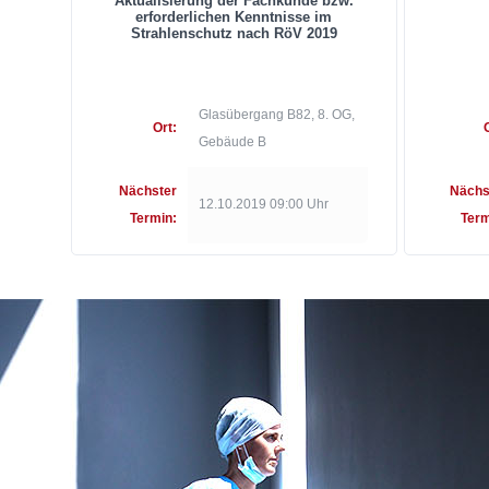
Aktualisierung der Fachkunde bzw.
erforderlichen Kenntnisse im
Strahlenschutz nach RöV 2019
Glasübergang B82, 8. OG,
Ort:
Gebäude B
Nächster
Nächs
12.10.2019 09:00 Uhr
Termin:
Term