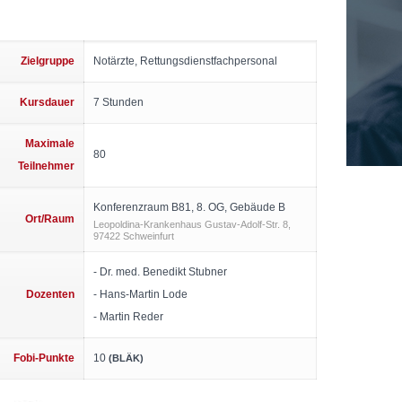
Zielgruppe
Notärzte, Rettungsdienstfachpersonal
Kursdauer
7 Stunden
Maximale
80
Teilnehmer
Konferenzraum B81, 8. OG, Gebäude B
Ort/Raum
Leopoldina-Krankenhaus Gustav-Adolf-Str. 8,
97422 Schweinfurt
- Dr. med. Benedikt Stubner
Dozenten
- Hans-Martin Lode
- Martin Reder
Fobi-Punkte
10
(BLÄK)