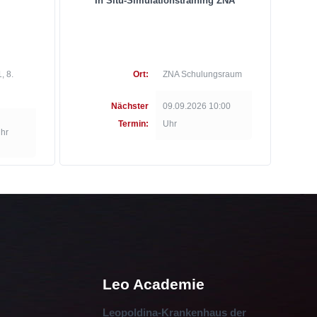
In Situ-Simulationstraining ZNA
, 8.
Ort:
ZNA Schulungsraum
Nächster
09.09.2026 10:00
Termin:
Uhr
Uhr
Leo Academie
Leopoldina-Krankenhaus der