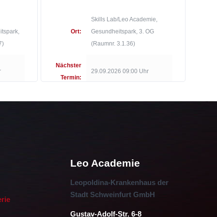
Skills Lab/Leo Academie,
tspark,
Ort:
Gesundheitspark, 3. OG
7)
(Raumnr. 3.1.36)
Nächster
r
29.09.2026 09:00 Uhr
Termin:
Leo Academie
Leopoldina-Krankenhaus der
Stadt Schweinfurt GmbH
erie
Gustav-Adolf-Str. 6-8