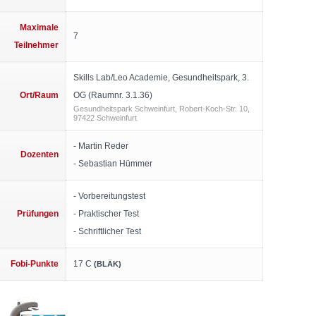
Maximale
7
Teilnehmer
Skills Lab/Leo Academie, Gesundheitspark, 3.
Ort/Raum
OG (Raumnr. 3.1.36)
Gesundheitspark Schweinfurt, Robert-Koch-Str. 10,
97422 Schweinfurt
- Martin Reder
Dozenten
- Sebastian Hümmer
- Vorbereitungstest
Prüfungen
- Praktischer Test
- Schriftlicher Test
Fobi-Punkte
17 C
(BLÄK)