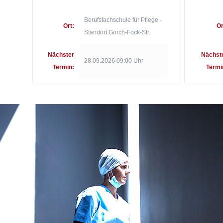
Berufsfachschule für Pflege -
Ort:
Or
Standort Gorch-Fock-Str.
Nächster
Nächst
28.09.2026 09:00 Uhr
Termin:
Termi