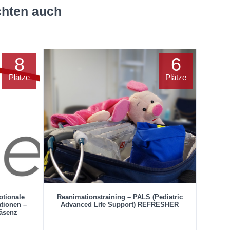
chten auch
8
6
Plätze
Plätze
otionale
Reanimationstraining – PALS (Pediatric
ationen –
Advanced Life Support) REFRESHER
äsenz