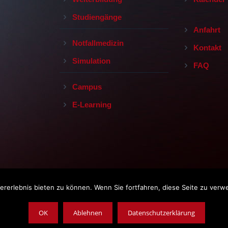
Studiengänge
Anfahrt
Notfallmedizin
Kontakt
Simulation
FAQ
Campus
E-Learning
rerlebnis bieten zu können. Wenn Sie fortfahren, diese Seite zu verw
Impressum
|
Datenschutz
|
AGB
opyright © 2019, Leopoldina-Krankenhaus der Stadt Schweinfurt Gm
OK
Ablehnen
Datenschutzerklärung