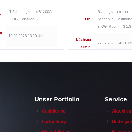
IT-Schulungsraum B1200A,
Schlungsraum Leo
t:
8. OG, Gebäude B
Ort:
Academie, Gesundhei
3. OG (Raumnr. 3.1.3
er
10.08.2026 13:00 Uhr
n:
Nächster
22.09.2026 09:00 Uh
Termin:
Unser Portfolio
Service
Ausbildung
Aktuelles
Fortbildung
Bildergal
Weiterbildung
Kalender