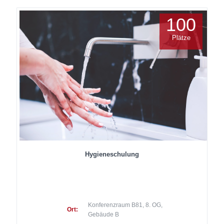
100
Plätze
Hygieneschulung
Konferenzraum B81, 8. OG,
Ort:
Gebäude B