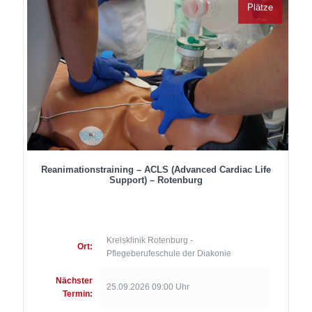
Plätze
Reanimationstraining – ACLS (Advanced Cardiac Life
Support) – Rotenburg
Kreisklinik Rotenburg -
Ort:
Pflegeberufeschule der Diakonie
Nächster
25.09.2026 09:00 Uhr
Termin: