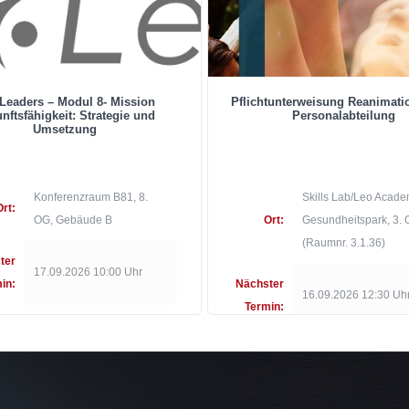
Leaders – Modul 8- Mission
Pflichtunterweisung Reanimati
nftsfähigkeit: Strategie und
Personalabteilung
Umsetzung
Konferenzraum B81, 8.
Skills Lab/Leo Acade
Ort:
OG, Gebäude B
Ort:
Gesundheitspark, 3.
(Raumnr. 3.1.36)
ter
17.09.2026 10:00 Uhr
in:
Nächster
16.09.2026 12:30 Uh
Termin: