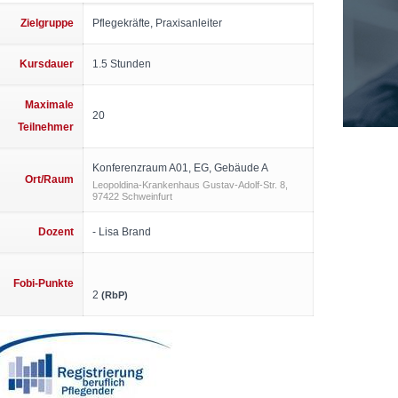
Zielgruppe
Pflegekräfte, Praxisanleiter
Kursdauer
1.5 Stunden
Maximale
20
Teilnehmer
Konferenzraum A01, EG, Gebäude A
Ort/Raum
Leopoldina-Krankenhaus Gustav-Adolf-Str. 8,
97422 Schweinfurt
Dozent
- Lisa Brand
Fobi-Punkte
2
(RbP)