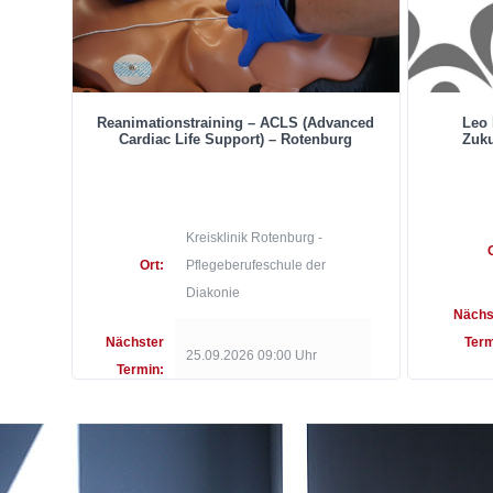
Reanimationstraining – ACLS (Advanced
Leo 
Cardiac Life Support) – Rotenburg
Zuku
Kreisklinik Rotenburg -
Ort:
Pflegeberufeschule der
Diakonie
Nächs
Nächster
Term
25.09.2026 09:00 Uhr
Termin: