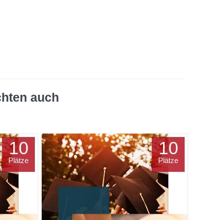
chten auch
10
10
Plätze
Plätze