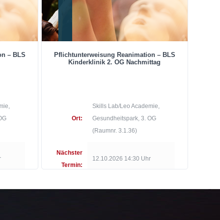
on – BLS
Pflichtunterweisung Reanimation – BLS
Kinderklinik 2. OG Nachmittag
mie,
Skills Lab/Leo Academie,
 OG
Ort:
Gesundheitspark, 3. OG
(Raumnr. 3.1.36)
Nächster
r
12.10.2026 14:30 Uhr
Termin: