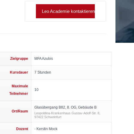
Leo Academie kontaktieren
Zielgruppe
MFA Azubis
Kursdauer
7 Stunden
Maximale
10
Teilnehmer
Glasübergang B82, 8. OG, Gebäude B
Ort/Raum
Leopoldina-Krankenhaus Gustav-Adolf-Str. 8,
97422 Schweinfurt
Dozent
- Kerstin Mock