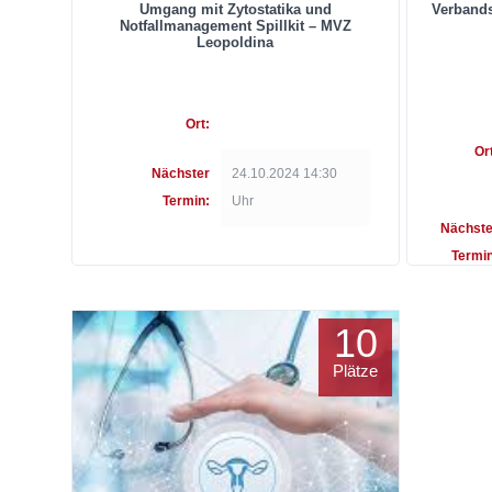
Umgang mit Zytostatika und
Verbands
Notfallmanagement Spillkit – MVZ
Leopoldina
Ort:
Or
Nächster
24.10.2024 14:30
Termin:
Uhr
Nächste
Termin
10
Plätze