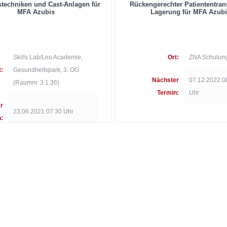
techniken und Cast-Anlagen für
Rückengerechter Patiententran
MFA Azubis
Lagerung für MFA Azub
Skills Lab/Leo Academie,
Ort:
ZNA Schulun
t:
Gesundheitspark, 3. OG
Nächster
07.12.2022 0
(Raumnr. 3.1.36)
Termin:
Uhr
r
23.06.2021 07:30 Uhr
: