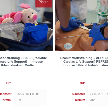
Plätze
tionstraining – PALS (Pediatric
Reanimationstraining – ACLS (
ced Life Support) – Inhouse
Cardiac Life Support) REFR
Elblandklinikum Meißen
Inhouse Elbland Rehabilitatio
Ort:
Ort:
Nächster
15.04.2021 09:00
Nächster
24.02.2021 0
Termin:
Uhr
Termin:
Uhr