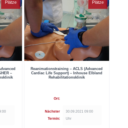
Plätze
Plätze
Advanced
Reanimationstraining – ACLS (Advanced
ESHER –
Cardiac Life Support) – Inhouse Elbland
nsklinik
Rehabilitationsklinik
Ort:
9:00
Nächster
30.09.2021 09:00
Termin:
Uhr