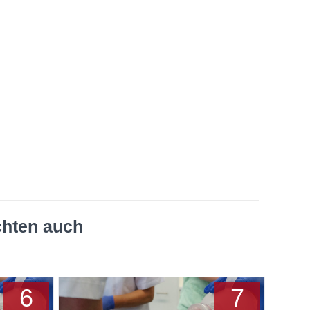
chten auch
6
7