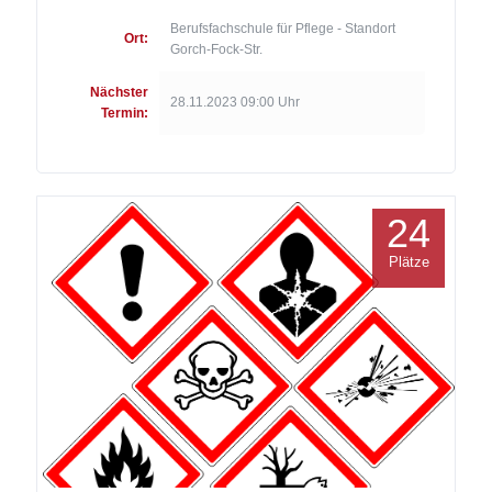
Berufsfachschule für Pflege - Standort
Ort:
Gorch-Fock-Str.
Nächster
28.11.2023 09:00 Uhr
Termin:
24
Plätze