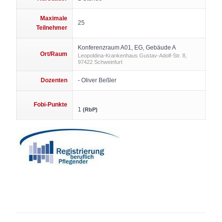
Maximale
25
Teilnehmer
Konferenzraum A01, EG, Gebäude A
Ort/Raum
Leopoldina-Krankenhaus Gustav-Adolf-Str. 8,
97422 Schweinfurt
Dozenten
- Oliver Beßler
Fobi-Punkte
1
(RbP)