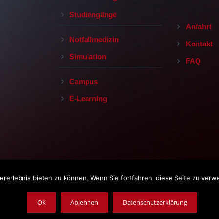
Studiengänge
Anfahrt
Notfallmedizin
Kontakt
Simulation
FAQ
Campus
E-Learning
rerlebnis bieten zu können. Wenn Sie fortfahren, diese Seite zu verw
Impressum
|
Datenschutz
|
AGB
opyright © 2019, Leopoldina-Krankenhaus der Stadt Schweinfurt Gm
OK
Ablehnen
Datenschutzerklärung