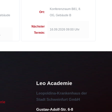
Konferenzraum B81, 8.
Ort:
Gebäude
OG, Gebäude B
Nächster
16.09.2026 09:00 Uhr
Termin:
r
Leo Academie
Leopoldina-Krankenhaus der
Stadt Schweinfurt GmbH
erie
Gustav-Adolf-Str. 6-8