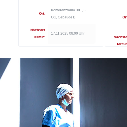
Konferenzraum B81, 8.
Ort:
OG, Gebäude B
Or
Nächster
17.11.2025 08:00 Uhr
Termin:
Nächste
Termin