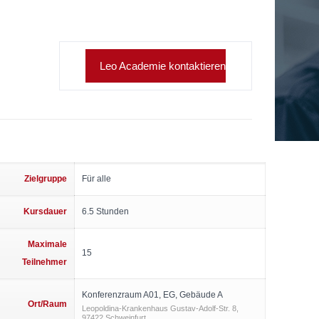
Leo Academie kontaktieren
Zielgruppe
Für alle
Kursdauer
6.5 Stunden
Maximale
15
Teilnehmer
Konferenzraum A01, EG, Gebäude A
Ort/Raum
Leopoldina-Krankenhaus Gustav-Adolf-Str. 8,
97422 Schweinfurt