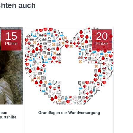
chten auch
15
20
Plätze
Plätze
neue
Grundlagen der Wundversorgung
urtshilfe