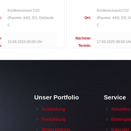
Konferenzraum C02
Konferenzraum C02
t:
(Raumnr. 440), EG, Gebäude
Ort:
(Raumnr. 440), EG, 
C
C
r
Nächster
15.09.2025 08:00 Uhr
17.09.2025 08:00 Uh
:
Termin:
Unser Portfolio
Service
Ausbildung
Aktuelles
Fortbildung
Bildergal
Weiterbildung
Kalender