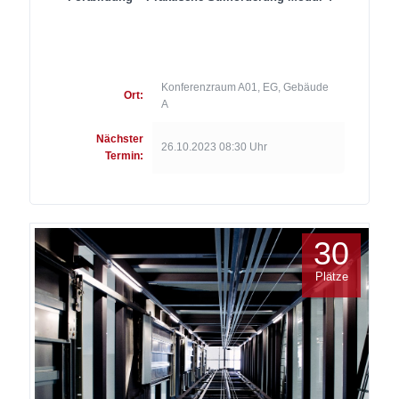
Konferenzraum A01, EG, Gebäude
Ort:
A
Nächster
26.10.2023 08:30 Uhr
Termin:
30
Plätze