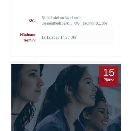
Skills Lab/Leo Academie,
Ort:
Gesundheitspark, 3. OG (Raumnr. 3.1.36)
Nächster
12.12.2023 14:30 Uhr
Termin:
15
Plätze