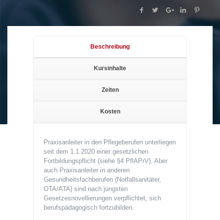
Beschreibung
Kursinhalte
Zeiten
Kosten
Praxisanleiter in den Pflegeberufen unterliegen
seit dem 1.1.2020 einer gesetzlichen
Fortbildungspflicht (siehe §4 PflAPrV). Aber
auch Praxisanleiter in anderen
Gesundheitsfachberufen (Notfallsanitäter,
OTA/ATA) sind nach jüngsten
Gesetzesnovellierungen verpflichtet, sich
berufspädagogisch fortzubilden.