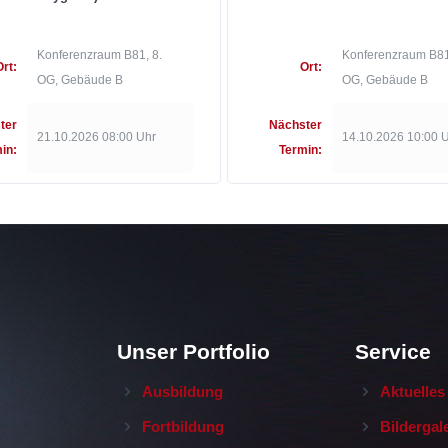
Konferenzraum B81, 8.
Konferenzraum B81
Ort:
Ort:
OG, Gebäude B
OG, Gebäude B
ter
Nächster
21.10.2026 08:00 Uhr
14.10.2026 10:00 
in:
Termin:
Unser Portfolio
Service
Ausbildung
Aktuelles
Fortbildung
Bildergal