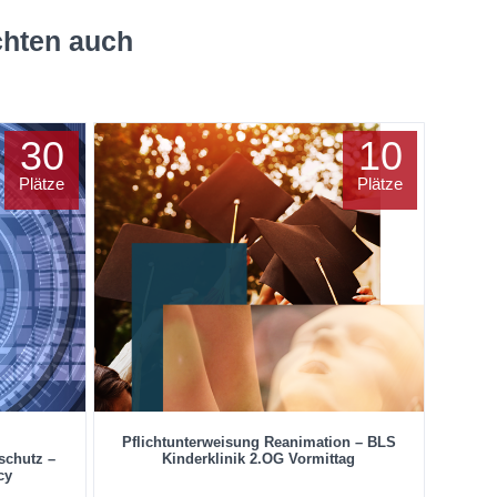
chten auch
30
10
Plätze
Plätze
Pflichtunterweisung Reanimation – BLS
schutz –
Kinderklinik 2.OG Vormittag
cy