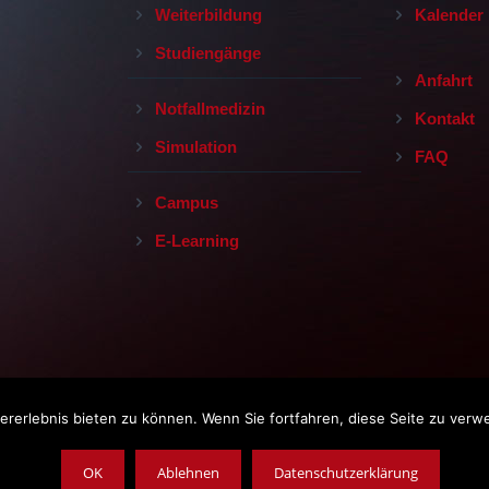
Weiterbildung
Kalender
Studiengänge
Anfahrt
Notfallmedizin
Kontakt
Simulation
FAQ
Campus
E-Learning
rerlebnis bieten zu können. Wenn Sie fortfahren, diese Seite zu verw
Impressum
|
Datenschutz
|
AGB
opyright © 2019, Leopoldina-Krankenhaus der Stadt Schweinfurt Gm
OK
Ablehnen
Datenschutzerklärung