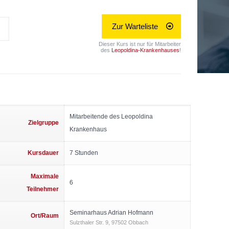
Zur Warteliste
Dieser Kurs ist nur für Mitarbeiter
des
Leopoldina-Krankenhauses
!
Mitarbeitende des Leopoldina
Zielgruppe
Krankenhaus
Kursdauer
7 Stunden
Maximale
6
Teilnehmer
Seminarhaus Adrian Hofmann
Ort/Raum
Sulzthaler Str. 9, 97502 Obbach