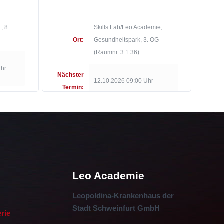
, 8.
Skills Lab/Leo Academie,
Ort:
Gesundheitspark, 3. OG
(Raumnr. 3.1.36)
Uhr
Nächster
12.10.2026 09:00 Uhr
Termin:
Leo Academie
Leopoldina-Krankenhaus der
Stadt Schweinfurt GmbH
erie