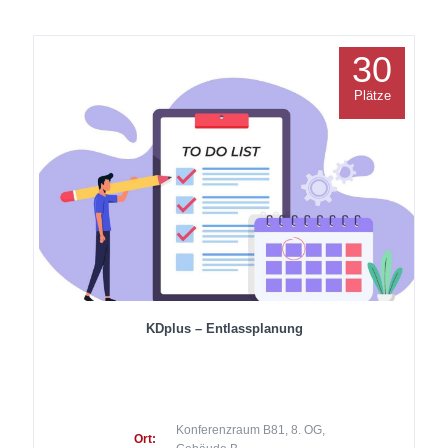
30
Plätze
KDplus – Entlassplanung
Konferenzraum B81, 8. OG,
Ort: