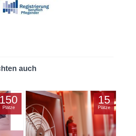
chten auch
150
15
Plätze
Plätze