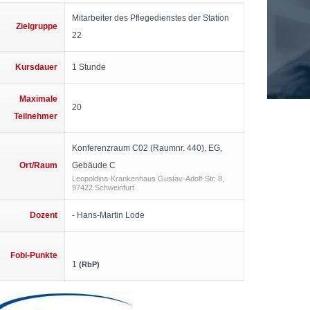
Mitarbeiter des Pflegedienstes der Station
Zielgruppe
22
Kursdauer
1 Stunde
Maximale
20
Teilnehmer
Konferenzraum C02 (Raumnr. 440), EG,
Ort/Raum
Gebäude C
Leopoldina-Krankenhaus Gustav-Adolf-Str. 8,
97422 Schweinfurt
Dozent
- Hans-Martin Lode
Fobi-Punkte
1
(RbP)