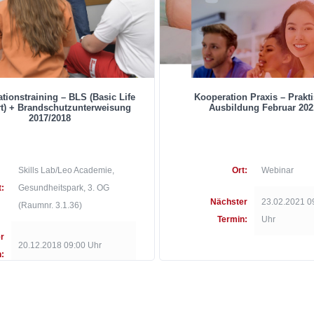
tionstraining – BLS (Basic Life
Kooperation Praxis – Prakt
t) + Brandschutzunterweisung
Ausbildung Februar 202
2017/2018
Skills Lab/Leo Academie,
Ort:
Webinar
t:
Gesundheitspark, 3. OG
Nächster
23.02.2021 0
(Raumnr. 3.1.36)
Termin:
Uhr
r
20.12.2018 09:00 Uhr
: