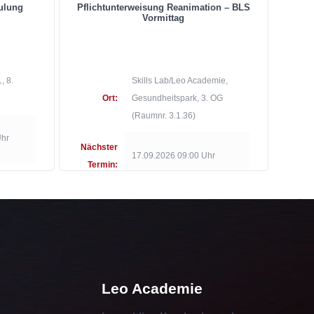
ulung
Pflichtunterweisung Reanimation – BLS
Vormittag
, 8.
Skills Lab/Leo Academie,
Ort:
Gesundheitspark, 3. OG
(Raumnr. 3.1.36)
Uhr
Nächster
17.09.2026 09:00 Uhr
Termin:
Leo Academie