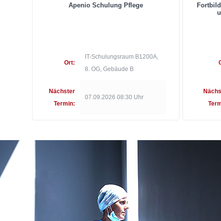
Apenio Schulung Pflege
Fortbil
u
IT-Schulungsraum B1200A,
Ort:
8. OG, Gebäude B
Nächster
Nächs
07.09.2026 08:30 Uhr
Termin:
Term