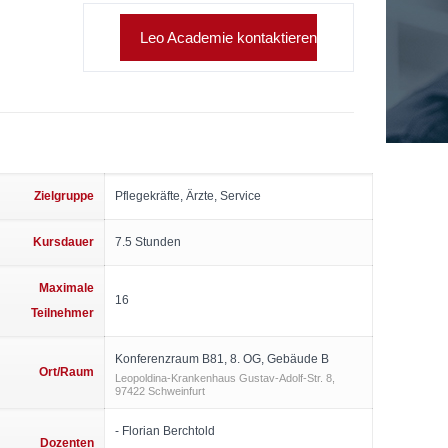
Leo Academie kontaktieren
Zielgruppe
Pflegekräfte, Ärzte, Service
Kursdauer
7.5 Stunden
Maximale
16
Teilnehmer
Konferenzraum B81, 8. OG, Gebäude B
Ort/Raum
Leopoldina-Krankenhaus Gustav-Adolf-Str. 8,
97422 Schweinfurt
- Florian Berchtold
Dozenten