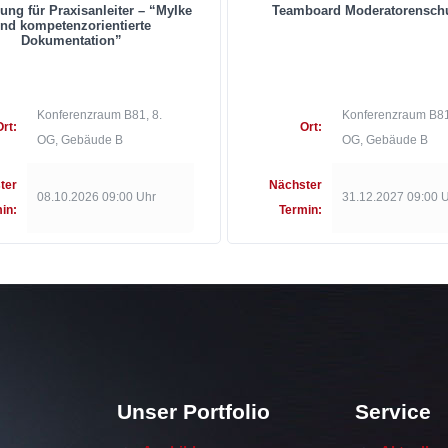
dung für Praxisanleiter – “MyIke
Teamboard Moderatorensch
nd kompetenzorientierte
Dokumentation”
Konferenzraum B81, 8.
Konferenzraum B81
Ort:
Ort:
OG, Gebäude B
OG, Gebäude B
ter
Nächster
08.10.2026 09:00 Uhr
31.12.2027 09:00 
in:
Termin:
Unser Portfolio
Service