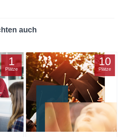
chten auch
1
10
Plätze
Plätze