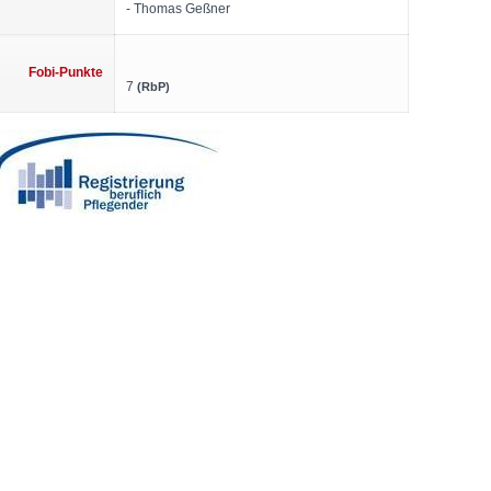
- Thomas Geßner
Fobi-Punkte
7
(RbP)