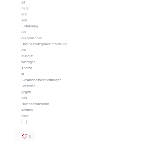
ist
nicht
erst
seit
Einführung
der
europäischen
Datenschutzgrundverordnung
ein
äußerst
wichtiges
Thema
in
Gesundheitseinrichtungen.
Verstöße
gegen
das
Datenschutzrecht
können
nicht
[…]
0