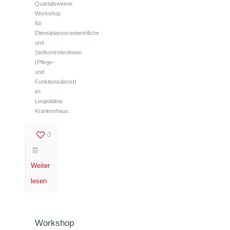
Quartalsweiser
Workshop
für
Dienstplanverantwortliche
und
Stellvertreter/innen
(Pflege-
und
Funktionsdienst)
im
Leopoldina-
Krankenhaus.
0
Weiter
lesen
Workshop