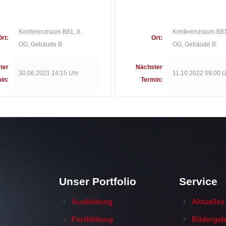
Konferenzraum B81, 8.
Konferenzraum B81
Ort:
Ort:
OG, Gebäude B
OG, Gebäude B
ter
Nächster
30.06.2021 14:15 Uhr
11.10.2022 09:00 
in:
Termin:
Unser Portfolio
Service
Ausbildung
Aktuelles
Fortbildung
Bildergal