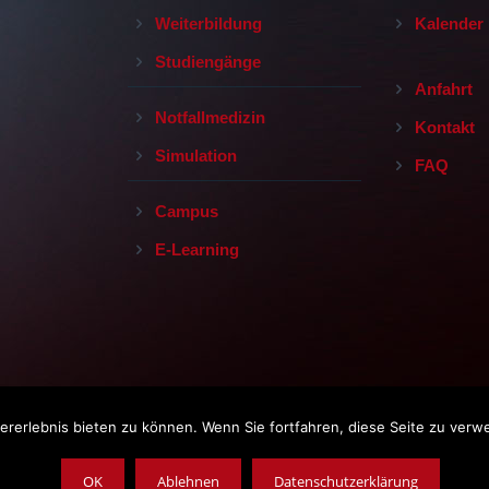
Weiterbildung
Kalender
Studiengänge
Anfahrt
Notfallmedizin
Kontakt
Simulation
FAQ
Campus
E-Learning
rerlebnis bieten zu können. Wenn Sie fortfahren, diese Seite zu verw
Impressum
|
Datenschutz
|
AGB
opyright © 2019, Leopoldina-Krankenhaus der Stadt Schweinfurt Gm
OK
Ablehnen
Datenschutzerklärung