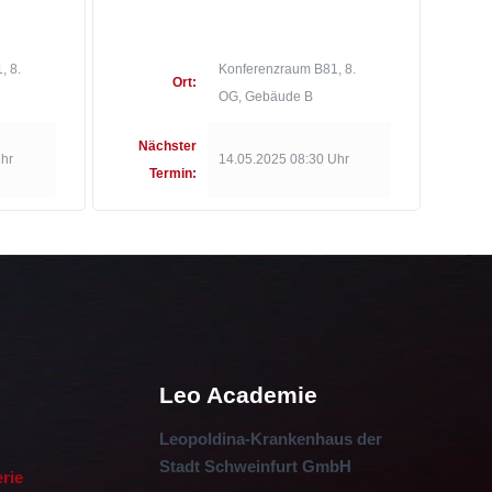
, 8.
Konferenzraum B81, 8.
Ort:
OG, Gebäude B
Nächster
Uhr
14.05.2025 08:30 Uhr
Termin:
Leo Academie
Leopoldina-Krankenhaus der
Stadt Schweinfurt GmbH
erie