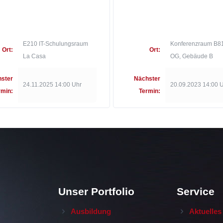
E210 IT-Schulungsraum
Konferenzraum B81
Ort:
Ort:
La Casa
OG, Gebäude B
ster
Nächster
24.11.2025 14:00 Uhr
20.09.2023 14:00 
rmin:
Termin:
Unser Portfolio
Service
Ausbildung
Aktuelles