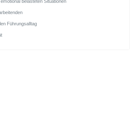
 emotional belasteten Situationen
arbeitenden
den Führungsalltag
ät