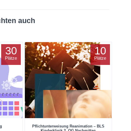
chten auch
30
10
Plätze
Plätze
ng
Pflichtunterweisung Reanimation – BLS
Kinderklinik 2. OG Nachmittag