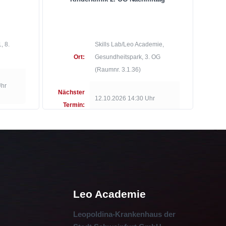
, 8.
Skills Lab/Leo Academie,
Ort:
Gesundheitspark, 3. OG
(Raumnr. 3.1.36)
Uhr
Nächster
12.10.2026 14:30 Uhr
Termin:
Leo Academie
Leopoldina-Krankenhaus der