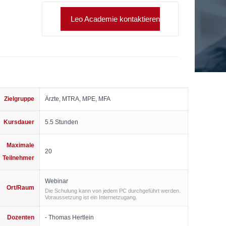
Leo Academie kontaktieren
Zielgruppe
Ärzte, MTRA, MPE, MFA
Kursdauer
5.5 Stunden
Maximale
20
Teilnehmer
Webinar
Ort/Raum
Die Schulung kann von jedem PC durchgeführt werden.
Voraussetzung ist ein Internetzugang.
Dozenten
- Thomas Hertlein