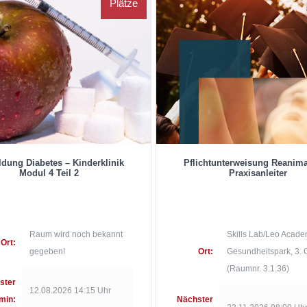
Plätze
ldung Diabetes – Kinderklinik
Pflichtunterweisung Reanima
Modul 4 Teil 2
Praxisanleiter
Raum wird noch bekannt
Skills Lab/Leo Acade
Ort:
gegeben!
Ort:
Gesundheitspark, 3.
(Raumnr. 3.1.36)
ster
12.08.2026 14:15 Uhr
min:
Nächster