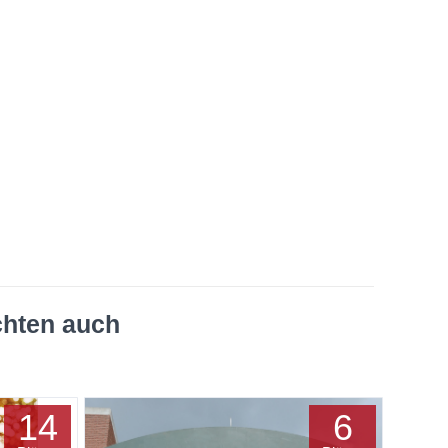
chten auch
14
6