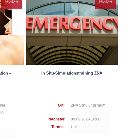
Plätze
Plätze
tion –
In Situ-Simulationstraining ZNA
mie,
Ort:
ZNA Schulungsraum
 OG
Nächster
09.09.2026 10:00
Termin:
Uhr