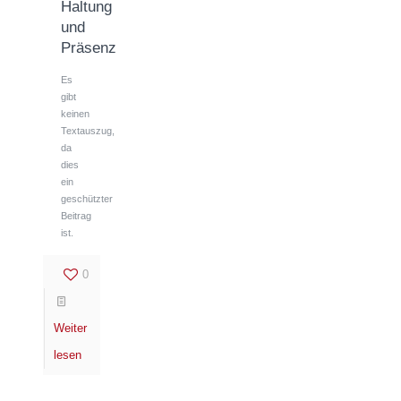
Haltung
und
Präsenz
Es
gibt
keinen
Textauszug,
da
dies
ein
geschützter
Beitrag
ist.
0
Weiter
lesen