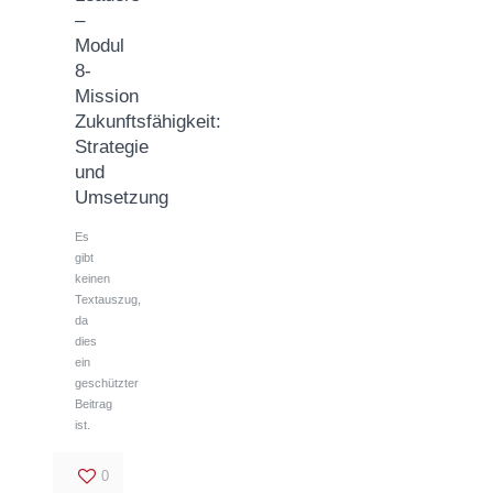
–
Modul
8-
Mission
Zukunftsfähigkeit:
Strategie
und
Umsetzung
Es
gibt
keinen
Textauszug,
da
dies
ein
geschützter
Beitrag
ist.
0