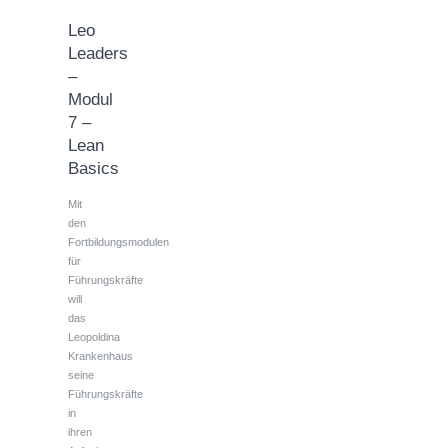
Leo
Leaders
–
Modul
7 –
Lean
Basics
Mit
den
Fortbildungsmodulen
für
Führungskräfte
will
das
Leopoldina
Krankenhaus
seine
Führungskräfte
in
ihren