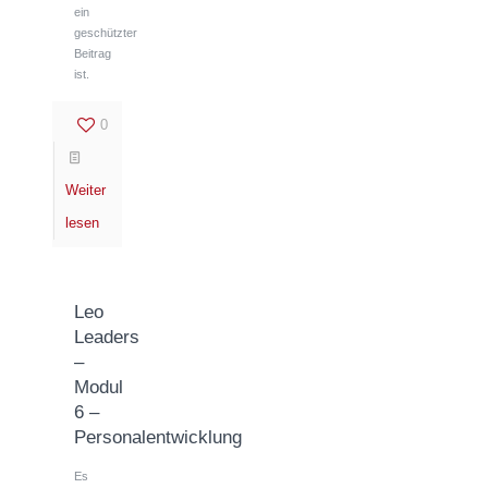
ein
geschützter
Beitrag
ist.
0
Weiter
lesen
Leo
Leaders
–
Modul
6 –
Personalentwicklung
Es