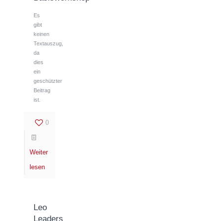
Es
gibt
keinen
Textauszug,
da
dies
ein
geschützter
Beitrag
ist.
0
Weiter
lesen
Leo
Leaders