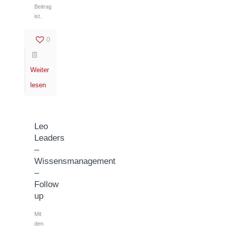
Beitrag
ist.
0
Weiter
lesen
Leo
Leaders
–
Wissensmanagement
–
Follow
up
Mit
den