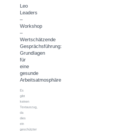
Leo
Leaders
–
Workshop
–
Wertschätzende
Gesprächsführung:
Grundlagen
für
eine
gesunde
Arbeitsatmosphäre
Es
gibt
keinen
Textauszug,
da
dies
ein
geschützter