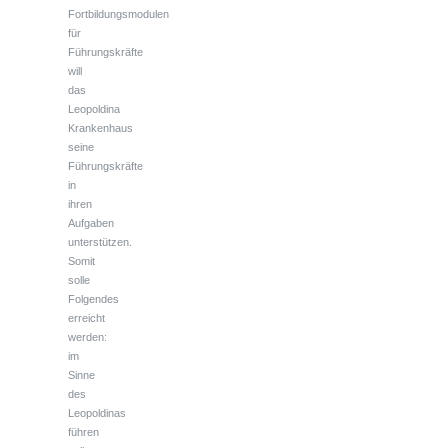
Fortbildungsmodulen
für
Führungskräfte
will
das
Leopoldina
Krankenhaus
seine
Führungskräfte
in
ihren
Aufgaben
unterstützen.
Somit
solle
Folgendes
erreicht
werden:
im
Sinne
des
Leopoldinas
führen