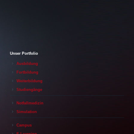
Unser Portfolio
Ausbildung
Fortbildung
Weiterbildung
Studiengänge
Notfallmedizin
Simulation
Campus
E-Learning