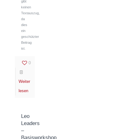
gibt
keinen
Textauszug,
da
dies
ein
geschützter
Beitrag
ist.
0
Weiter
lesen
Leo
Leaders
–
Basisworkshop