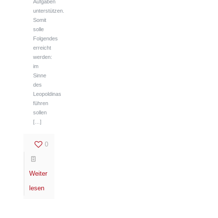
Aufgaben
unterstützen.
Somit
solle
Folgendes
erreicht
werden:
im
Sinne
des
Leopoldinas
führen
sollen
[…]
0
Weiter
lesen