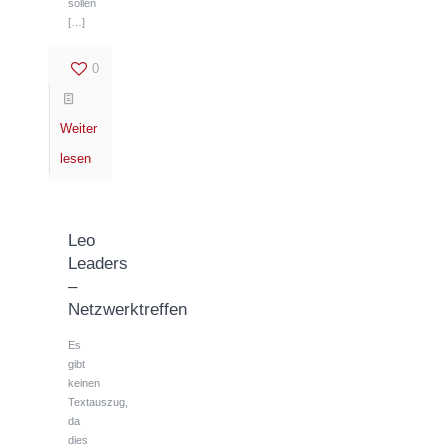
sollen
[…]
0
Weiter
lesen
Leo
Leaders
–
Netzwerktreffen
Es
gibt
keinen
Textauszug,
da
dies